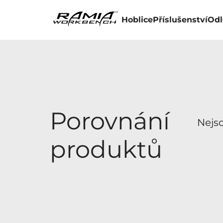
Hoblice
Příslušenství
Odl
Porovnání
Nejso
produktů