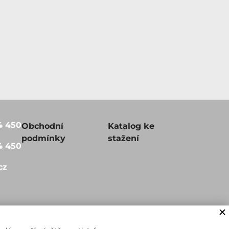
4 450
Obchodní
Katalog ke
podmínky
stažení
4 450
cz