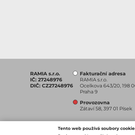
RAMIA s.r.o.
Fakturační adresa
IČ: 27248976
RAMIA s.r.o.
DIČ: CZ27248976
Ocelkova 643/20, 198 
Praha 9
Provozovna
Zátaví 58, 397 01 Písek
Tento web používá soubory cookie