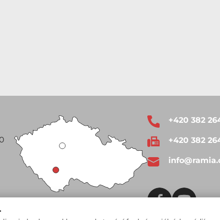
+420 382 26
00
+420 382 26
info@ramia.
.
Google mapy