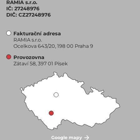
RAMIA s.r.o.
IČ: 27248976
DIČ: CZ27248976
Fakturační adresa
RAMIA s.r.o.
Ocelkova 643/20, 198 00 Praha 9
Provozovna
Zátaví 58, 397 01 Písek
Google mapy