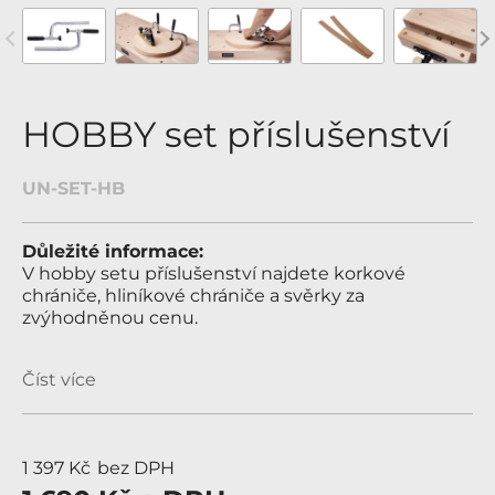
revious
Nex
HOBBY set příslušenství
UN-SET-HB
Důležité informace:
V hobby setu příslušenství najdete korkové
chrániče, hliníkové chrániče a svěrky za
zvýhodněnou cenu.
Číst více
1 397 Kč
bez DPH