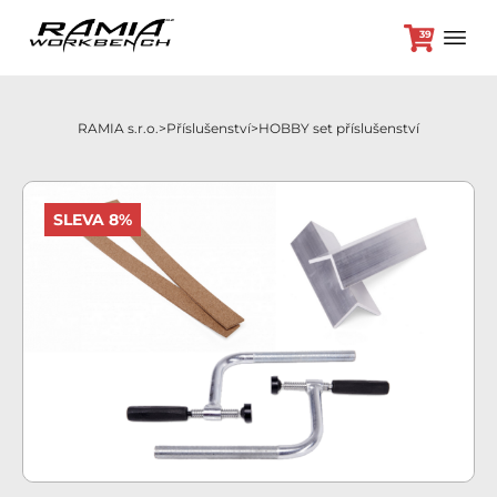
39
RAMIA s.r.o.
Příslušenství
HOBBY set příslušenství
+420 382 264 450
SLEVA 8%
Hoblice
Příslušenství
Odložená platba
Akční nabídka
Brikety
Kontakt