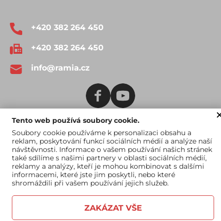
+420 382 264 450
+420 382 264 450
info@ramia.cz
Tento web používá soubory cookie.
Soubory cookie používáme k personalizaci obsahu a
Obchodní podmínky
Katalog ke stažení
reklam, poskytování funkcí sociálních médií a analýze naší
návštěvnosti. Informace o vašem používání našich stránek
také sdílíme s našimi partnery v oblasti sociálních médií,
reklamy a analýzy, kteří je mohou kombinovat s dalšími
informacemi, které jste jim poskytli, nebo které
shromáždili při vašem používání jejich služeb.
ZAKÁZAT VŠE