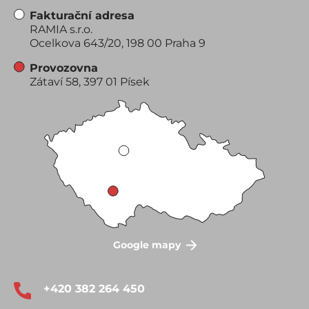
Fakturační adresa
RAMIA s.r.o.
Ocelkova 643/20, 198 00 Praha 9
Provozovna
Zátaví 58, 397 01 Písek
Google mapy
+420 382 264 450