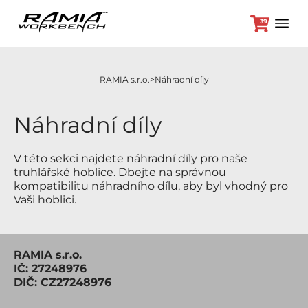
39
RAMIA s.r.o.
Náhradní díly
+420 382 264 450
Náhradní díly
V této sekci najdete náhradní díly pro naše
Hoblice
truhlářské hoblice. Dbejte na správnou
Příslušenství
kompatibilitu náhradního dílu, aby byl vhodný pro
Odložená platba
Vaši hoblici.
Akční nabídka
Brikety
Kontakt
RAMIA s.r.o.
IČ: 27248976
DIČ: CZ27248976