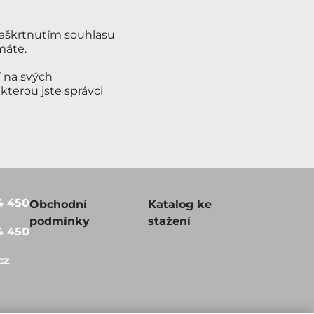
Zaškrtnutím souhlasu
máte.
 na svých
terou jste správci
4 450
Obchodní
Katalog ke
podmínky
stažení
4 450
cz