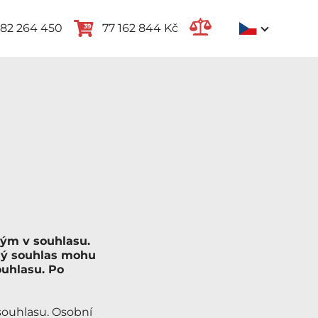
82 264 450
77 162 844 Kč
39
ným v souhlasu.
ný souhlas mohu
uhlasu. Po
souhlasu. Osobní