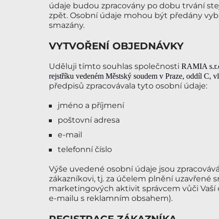
údaje budou zpracovány po dobu trvání st
zpět. Osobní údaje mohou být předány vy
smazány.
VYTVOŘENÍ OBJEDNÁVKY
Uděluji tímto souhlas společnosti
RAMIA s.r.
rejstříku vedeném Městský
soudem v Praze
, oddíl C
, v
předpisů zpracovávala tyto osobní údaje:
jméno a příjmení
poštovní adresa
e-mail
telefonní číslo
Výše uvedené osobní údaje jsou zpracováv
zákazníkovi, tj. za účelem plnění uzavřené 
marketingových aktivit správcem vůči Vaší o
e-mailu s reklamním obsahem).