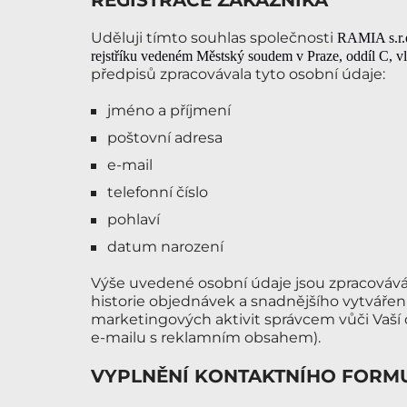
REGISTRACE ZÁKAZNÍKA
Uděluji tímto souhlas společnosti
RAMIA s.r.
rejstříku vedeném Městský
soudem v Praze
, oddíl C
, v
předpisů zpracovávala tyto osobní údaje:
jméno a příjmení
poštovní adresa
e-mail
telefonní číslo
pohlaví
datum narození
Výše uvedené osobní údaje jsou zpracováv
historie objednávek a snadnějšího vytvářen
marketingových aktivit správcem vůči Vaší o
e-mailu s reklamním obsahem).
VYPLNĚNÍ KONTAKTNÍHO FORM