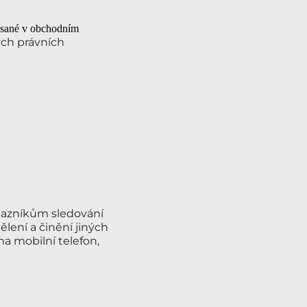
psané v obchodním
ých právních
kazníkům sledování
lení a činění jiných
na mobilní telefon,