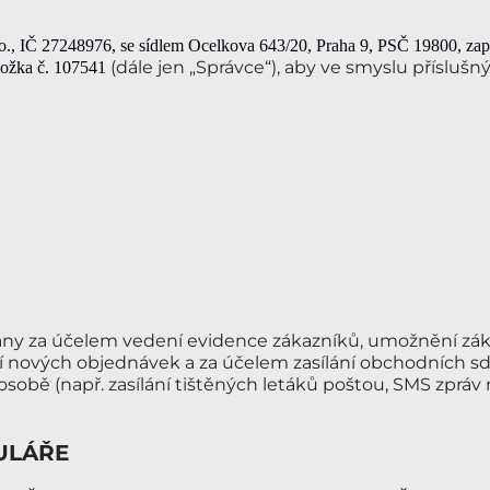
o.
, IČ 27248976
, se sídlem Ocelkova 643/20, Praha 9
, PSČ 19800
, za
(dále jen „Správce“), aby ve smyslu příslušn
ložka č. 107541
ány za účelem vedení evidence zákazníků, umožnění zá
í nových objednávek a za účelem zasílání obchodních sdě
sobě (např. zasílání tištěných letáků poštou, SMS zpráv 
ULÁŘE