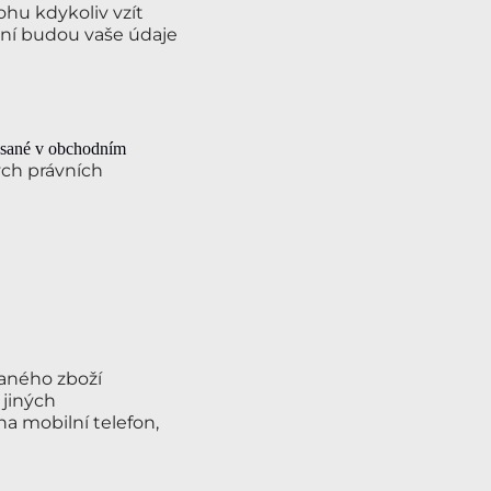
hu kdykoliv vzít
ní budou vaše údaje
psané v obchodním
ých právních
aného zboží
 jiných
na mobilní telefon,