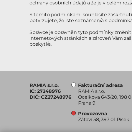
ochrany osobních údajů a že je v celém rozs
S těmito podmínkami souhlasíte zaškrtnut
potvrzujete, že jste seznámen/a s podmínka
Správce je oprávněn tyto podmínky změnit.
internetových stránkách a zároveň Vám zašl
poskytl/a.
RAMIA s.r.o.
Fakturační adresa
IČ: 27248976
RAMIA s.r.o.
DIČ: CZ27248976
Ocelkova 643/20, 198 
Praha 9
Provozovna
Zátaví 58, 397 01 Písek