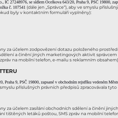
o.
, IČ 27248976
, se sídlem Ocelkova 643/20, Praha 9
, PSČ 19800
, za
(dále jen „Správce“), aby ve smyslu příslušn
ložka č. 107541
okud byly v kontaktním formuláři vyplněny):
ány za účelem zodpovězení dotazu položeného prostřed
sdělení a činění jiných marketingových aktivit správcem 
S zpráv na mobilní telefon, e-mailu s reklamním obsahem)
TTERU
20, Praha 9
, PSČ 19800
, zapsané v obchodním rejstříku vedeném Měst
e smyslu příslušných právních předpisů zpracovávala tyto
ny za účelem zasílání obchodních sdělení a činění jiný
lání tištěných letáků poštou, SMS zpráv na mobilní telefo