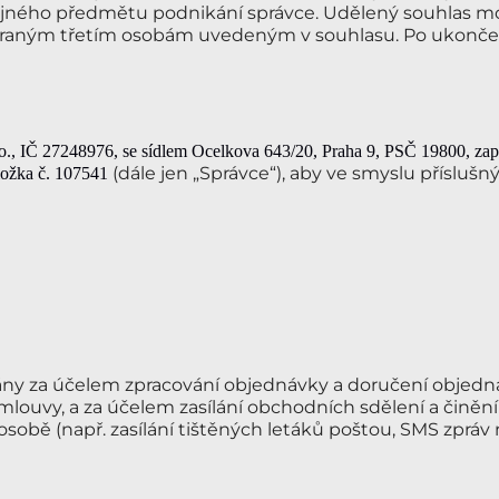
ejného předmětu podnikání správce. Udělený souhlas mo
braným třetím osobám uvedeným v souhlasu. Po ukonče
o.
, IČ 27248976
, se sídlem Ocelkova 643/20, Praha 9
, PSČ 19800
, za
(dále jen „Správce“), aby ve smyslu příslušn
ložka č. 107541
ány za účelem zpracování objednávky a doručení objedn
smlouvy, a za účelem zasílání obchodních sdělení a činění
sobě (např. zasílání tištěných letáků poštou, SMS zpráv 