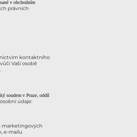
psané v obchodním
ých právních
nictvím kontaktního
vůči Vaší osobě
.
ský
soudem v Praze
, oddíl
 osobní údaje:
ch marketingových
n, e-mailu