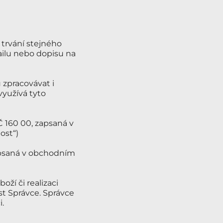
trvání stejného
ailu nebo dopisu na
 zpracovávat i
využívá tyto
Č 160 00, zapsaná v
ost“)
zapsaná v obchodním
oží či realizaci
st Správce. Správce
.