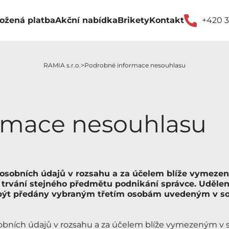
ožená platba
Akční nabídka
Brikety
Kontakt
+420 3
RAMIA s.r.o.
Podrobné informace nesouhlasu
rmace nesouhlasu
 osobních údajů v rozsahu a za účelem blíže vymeze
trvání stejného předmětu podnikání správce. Uděle
 být předány vybraným třetím osobám uvedeným v so
obních údajů v rozsahu a za účelem blíže vymezeným v 