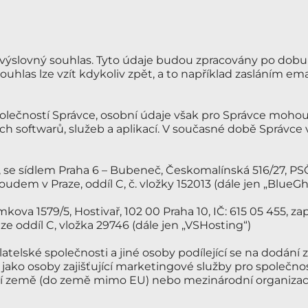
výslovný souhlas. Tyto údaje budou zpracovány po dobu 
uhlas lze vzít kdykoliv zpět, a to například zasláním em
olečností Správce, osobní údaje však pro Správce mohou
ch softwarů, služeb a aplikací. V současné době Správce 
61, se sídlem Praha 6 – Bubeneč, Českomalínská 516/27, PS
m v Praze, oddíl C, č. vložky 152013 (dále jen „BlueGh
mkova 1579/5, Hostivař, 102 00 Praha 10, IČ: 615 05 455, 
 oddíl C, vložka 29746 (dále jen „VSHosting“)
telské společnosti a jiné osoby podílející se na dodání zb
jako osoby zajišťující marketingové služby pro společno
tí země (do země mimo EU) nebo mezinárodní organizaci