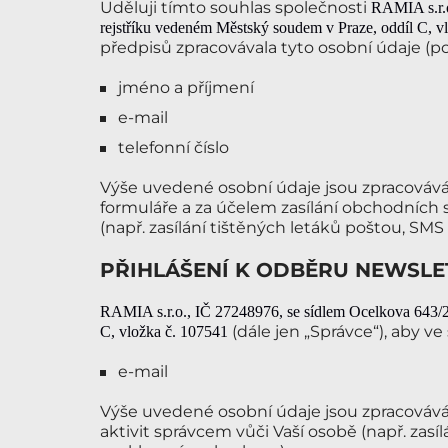
Uděluji tímto souhlas společnosti
RAMIA s.r.
rejstříku vedeném Městský
soudem v Praze
, oddíl C
, v
předpisů zpracovávala tyto osobní údaje (p
jméno a příjmení
e-mail
telefonní číslo
Výše uvedené osobní údaje jsou zpracováv
formuláře a za účelem zasílání obchodních 
(např. zasílání tištěných letáků poštou, SM
PŘIHLÁŠENÍ K ODBĚRU NEWSLE
RAMIA s.r.o.
, IČ 27248976
, se sídlem Ocelkova 643/
(dále jen „Správce“), aby v
C
, vložka č. 107541
e-mail
Výše uvedené osobní údaje jsou zpracovává
aktivit správcem vůči Vaší osobě (např. zasí