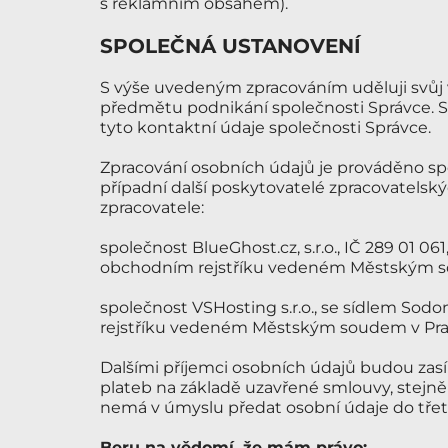
s reklamním obsahem).
SPOLEČNÁ USTANOVENÍ
S výše uvedeným zpracováním uděluji svůj 
předmětu podnikání společnosti Správce. So
tyto kontaktní údaje společnosti Správce.
Zpracování osobních údajů je prováděno sp
případní další poskytovatelé zpracovatelský
zpracovatele:
společnost BlueGhost.cz, s.r.o., IČ 289 01 0
obchodním rejstříku vedeném Městským soude
společnost VSHosting s.r.o., se sídlem Sodo
rejstříku vedeném Městským soudem v Praze
Dalšími příjemci osobních údajů budou zasíla
plateb na základě uzavřené smlouvy, stejně 
nemá v úmyslu předat osobní údaje do tře
Beru na vědomí, že mám právo: