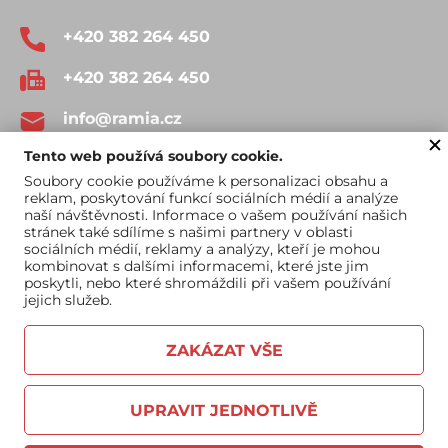
+420 382 264 450
+420 382 264 450
info@ramia.cz
Tento web používá soubory cookie.
Soubory cookie používáme k personalizaci obsahu a
reklam, poskytování funkcí sociálních médií a analýze
naší návštěvnosti. Informace o vašem používání našich
stránek také sdílíme s našimi partnery v oblasti
sociálních médií, reklamy a analýzy, kteří je mohou
Obchodní podmínky
Katalog ke stažení
kombinovat s dalšími informacemi, které jste jim
poskytli, nebo které shromáždili při vašem používání
jejich služeb.
ZAKÁZAT VŠE
UPRAVIT JEDNOTLIVĚ