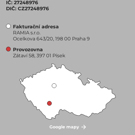
IČ: 27248976
DIČ: CZ27248976
Fakturační adresa
RAMIA s.r.o.
Ocelkova 643/20, 198 00 Praha 9
Provozovna
Zátaví 58, 397 01 Písek
Google mapy