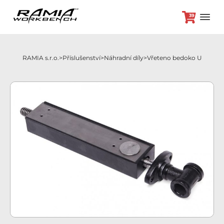
39
RAMIA s.r.o.
Příslušenství
Náhradní díly
Vřeteno bedoko U
+420 382 264 450
Hoblice
Příslušenství
Odložená platba
Akční nabídka
Brikety
Kontakt