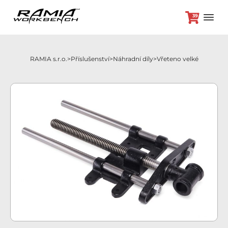
39
RAMIA s.r.o.
Příslušenství
Náhradní díly
Vřeteno velké
+420 382 264 450
Hoblice
Příslušenství
Odložená platba
Akční nabídka
Brikety
Kontakt