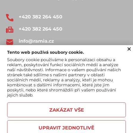
+420 382 264 450
+420 382 264 450
info@ramia.cz
Tento web používá soubory cookie.
Soubory cookie používáme k personalizaci obsahu a
reklam, poskytování funkcí sociálních médií a analýze
naší návštěvnosti. Informace o vašem používání našich
stránek také sdílíme s našimi partnery v oblasti
sociálních médií, reklamy a analýzy, kteří je mohou
Obchodní podmínky
Katalog ke stažení
kombinovat s dalšími informacemi, které jste jim
poskytli, nebo které shromáždili při vašem používání
jejich služeb.
ZAKÁZAT VŠE
UPRAVIT JEDNOTLIVĚ