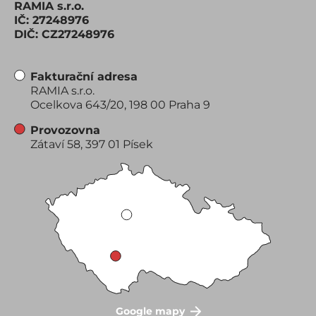
RAMIA s.r.o.
IČ: 27248976
DIČ: CZ27248976
Fakturační adresa
RAMIA s.r.o.
Ocelkova 643/20, 198 00 Praha 9
Provozovna
Zátaví 58, 397 01 Písek
Google mapy