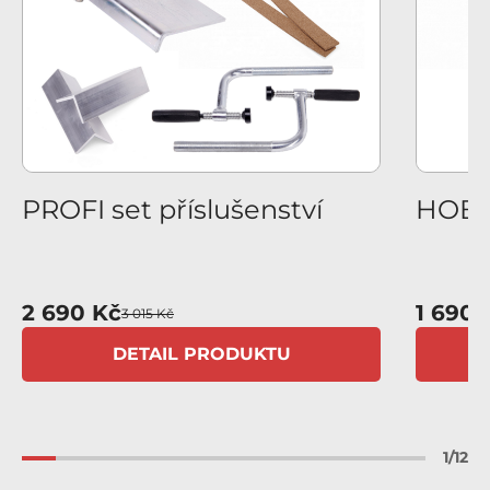
us
PROFI set příslušenství
HOBBY
2 690 Kč
1 690 
3 015 Kč
DETAIL PRODUKTU
1
/
12