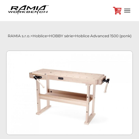
39
RAMIA s.r.o.
Hoblice
HOBBY série
Hoblice Advanced 1500 (ponk)
+420 382 264 450
Hoblice
Příslušenství
Odložená platba
Akční nabídka
Brikety
Kontakt