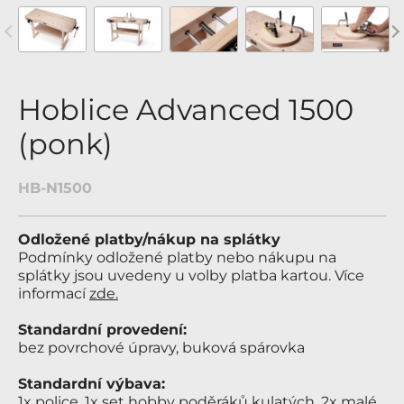
revious
Nex
Hoblice Advanced 1500
(ponk)
HB-N1500
Odložené platby/nákup na splátky
Podmínky odložené platby nebo nákupu na
splátky jsou uvedeny u volby platba kartou. Více
informací
zde.
Standardní provedení:
bez povrchové úpravy, buková spárovka
Standardní výbava:
1x police, 1x set hobby poděráků kulatých, 2x malé