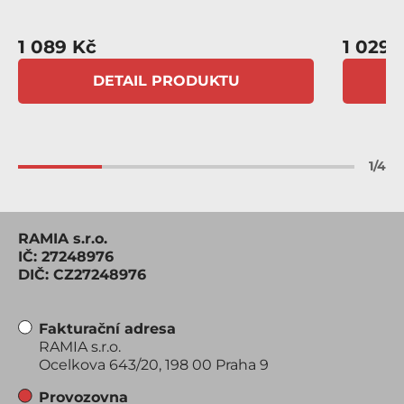
1 089 Kč
1 029 
DETAIL PRODUKTU
1
/
4
RAMIA s.r.o.
IČ: 27248976
DIČ: CZ27248976
Fakturační adresa
RAMIA s.r.o.
Ocelkova 643/20, 198 00 Praha 9
Provozovna