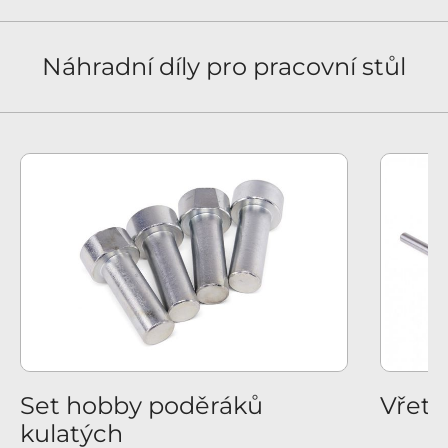
Náhradní díly pro pracovní stůl
us
Set hobby poděráků
Vřete
kulatých